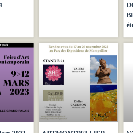
4
D
B
ét
ars 2023
ARTMONTPELLIER
V