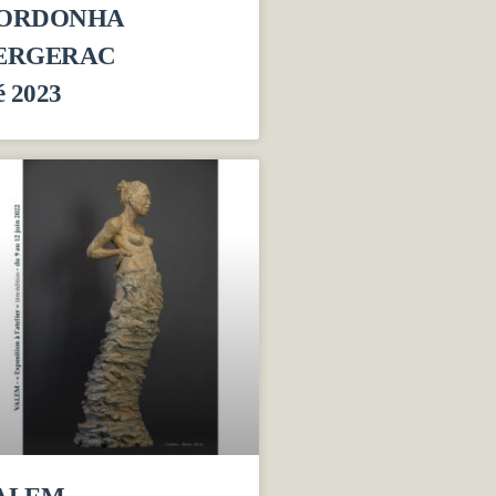
ORDONHA
ERGERAC
é 2023
ALEM