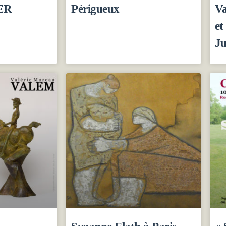
ER
Périgueux
Va
et
Ju