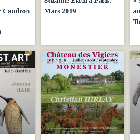
Suzanne Elath à Paris.
« 
er Caudron
Mars 2019
au
To
8